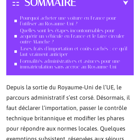
SOMMAIRE
Pourquoi acheter une voiture en France pour
l’utiliser au Royaume-Uni ?
Quelles sont les étapes incontournables pour
acquérir un véhicule en France et le faire circuler
outre-Manche ?
Taxes, frais d’importation et coûts cachés : ce qu’il
faut vraiment anticiper
Formalités administratives et astuces pour une
immatriculation sans accroc au Royaume-Uni
Depuis la sortie du Royaume-Uni de l’UE, le
parcours administratif s’est corsé. Désormais, il
faut déclarer l’importation, passer le contrôle
technique britannique et modifier les phares
pour répondre aux normes locales. Quelques
exemptions subsistent, réservées aux séjours