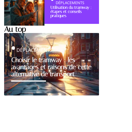
DÉPLACEMENTS
Utilisation du tramway :
étapes et conseils
pratiques
Au top
DÉPLACEMENTS
Choisir le tramway : les
avantages et raisons de cette
alternative de transport