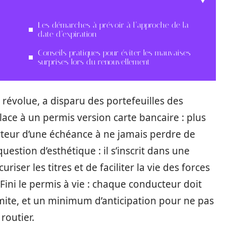
Les démarches à prévoir à l’approche de la
date d’expiration
Conseils pratiques pour éviter les mauvaises
surprises lors du renouvellement
révolue, a disparu des portefeuilles des
ace à un permis version carte bancaire : plus
orteur d’une échéance à ne jamais perdre de
estion d’esthétique : il s’inscrit dans une
riser les titres et de faciliter la vie des forces
ini le permis à vie : chaque conducteur doit
ite, et un minimum d’anticipation pour ne pas
routier.