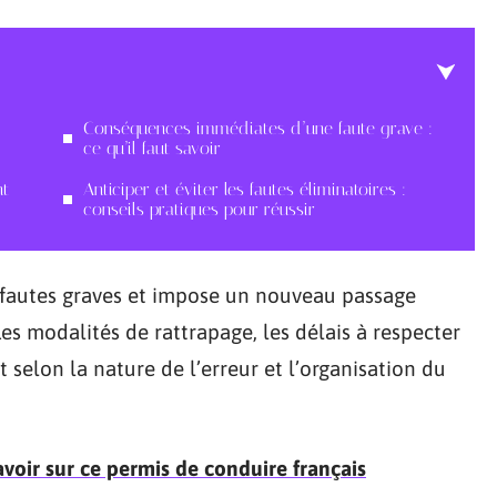
Conséquences immédiates d’une faute grave :
ce qu’il faut savoir
nt
Anticiper et éviter les fautes éliminatoires :
conseils pratiques pour réussir
s fautes graves et impose un nouveau passage
es modalités de rattrapage, les délais à respecter
 selon la nature de l’erreur et l’organisation du
avoir sur ce permis de conduire français