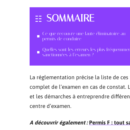
SOMMAIRE
Ce que recouvre une faute éliminatoire au
permis de conduire
Quelles sont les erreurs les plus fréquemme
sanctionnées à l’examen ?
La réglementation précise la liste de ce
complet de l’examen en cas de constat. L
et les démarches à entreprendre diffèrent
centre d’examen.
A découvrir également :
Permis F : tout s