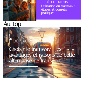
DÉPLACEMENTS
Utilisation du tramway :
étapes et conseils
pratiques
Au top
DÉPLACEMENTS
Choisir le tramway : les
avantages et raisons de cette
alternative de transport