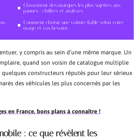
Classement des marques les plus sujettes aux
pannes : chiffres et analyses
lus
Comment choisir une voiture fiable selon votre
usage et vos besoins
accentuer, y compris au sein d’une même marque. Un
mplaire, quand son voisin de catalogue multiplie
t, quelques constructeurs réputés pour leur sérieux
marès des véhicules les plus concernés par les
ges en France, bons plans à connaître !
obile : ce que révèlent les