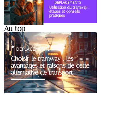
DÉPLACEMENTS
Utilisation du tramway :
étapes et conseils
pratiques
Au top
DÉPLACEMENTS
Choisir le tramway : les
avantages et raisons de cette
alternative de transport