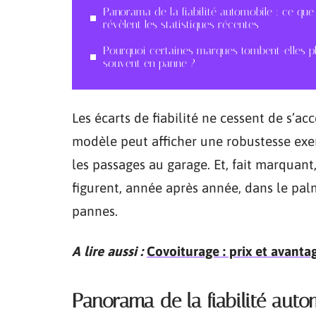
Panorama de la fiabilité automobile : ce que
révèlent les statistiques récentes
Pourquoi certaines marques tombent-elles p
souvent en panne ?
Les écarts de fiabilité ne cessent de s’
modèle peut afficher une robustesse exe
les passages au garage. Et, fait marquan
figurent, année après année, dans le pal
pannes.
A lire aussi :
Covoiturage : prix et avanta
Panorama de la fiabilité autom