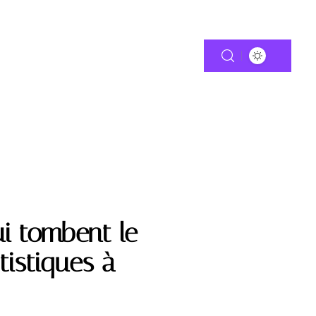
TIE
MOTO
i tombent le
tistiques à