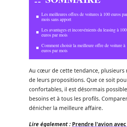
Les meilleures offres de voitures à 100 euros pa
mois sans apport
Les avantages et inconvénients du leasing à 100
euros par mois
Comment choisir la meilleure offre de voiture à
euros par mois
Au cœur de cette tendance, plusieurs
de leurs propositions. Que ce soit pou
confortables, il est désormais possibl
besoins et à tous les profils. Compare
dénicher la meilleure affaire.
Lire également :
Prendre l'avion avec