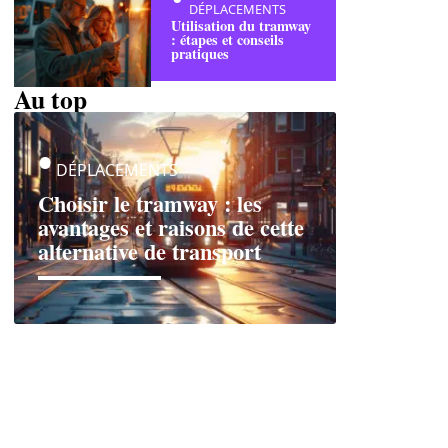
DÉPLACEMENTS
Utilisation du tramway
: étapes et conseils
pratiques
Au top
DÉPLACEMENTS
Choisir le tramway : les
avantages et raisons de cette
alternative de transport