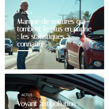
ACTUS
Marque de voitures qui
tombent le plus en panne
: les statistiques à
connaître
ACTUS
Voyant antipollution :