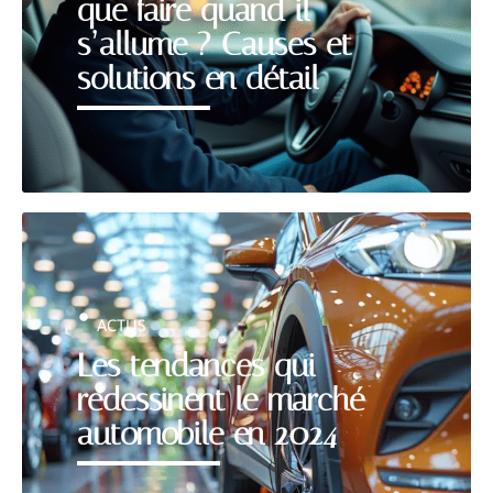
que faire quand il
s’allume ? Causes et
solutions en détail
ACTUS
Les tendances qui
redessinent le marché
automobile en 2024