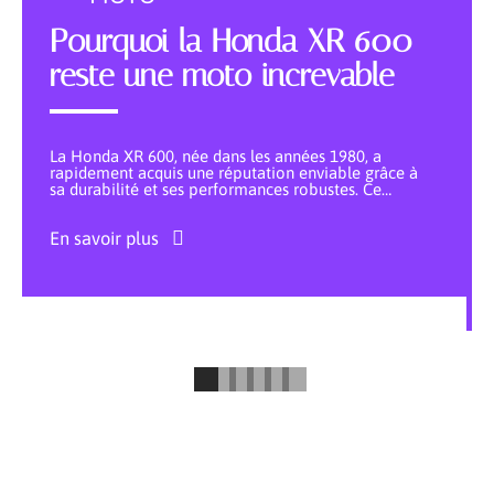
Pourquoi la Honda XR 600
reste une moto increvable
La Honda XR 600, née dans les années 1980, a
rapidement acquis une réputation enviable grâce à
sa durabilité et ses performances robustes. Ce
…
En savoir plus