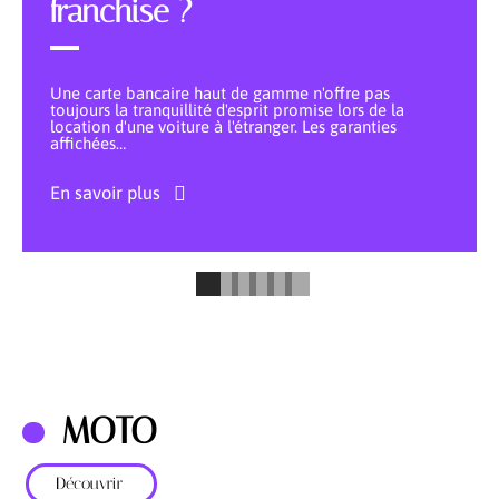
franchise ?
Une carte bancaire haut de gamme n'offre pas
toujours la tranquillité d'esprit promise lors de la
location d'une voiture à l'étranger. Les garanties
affichées
…
En savoir plus
MOTO
Découvrir