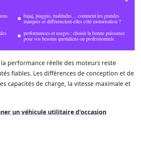
ions
bajaj, piaggio, mahindra… comment les grandes
marques se différencient-elles côté motorisation ?
 des
performances et usages : choisir la bonne puissance
pour vos besoins quotidiens ou professionnels
t la performance réelle des moteurs reste
s fiables. Les différences de conception et de
es capacités de charge, la vitesse maximale et
er un véhicule utilitaire d'occasion