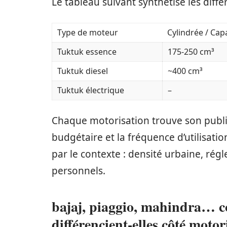
Le tableau suivant synthétise les diff
Type de moteur
Cylindrée / Cap
Tuktuk essence
175-250 cm³
Tuktuk diesel
~400 cm³
Tuktuk électrique
–
Chaque motorisation trouve son public
budgétaire et la fréquence d’utilisati
par le contexte : densité urbaine, rég
personnels.
bajaj, piaggio, mahindra… 
différencient-elles côté motor