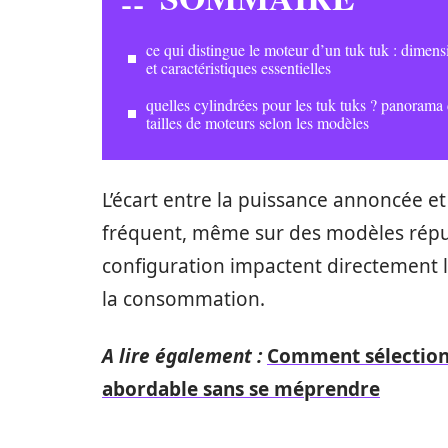
ce qui distingue le moteur d’un tuk tuk : dimens
et caractéristiques essentielles
quelles cylindrées pour les tuk tuks ? panorama
tailles de moteurs selon les modèles
L’écart entre la puissance annoncée e
fréquent, même sur des modèles réputé
configuration impactent directement l
la consommation.
A lire également :
Comment sélectionn
abordable sans se méprendre