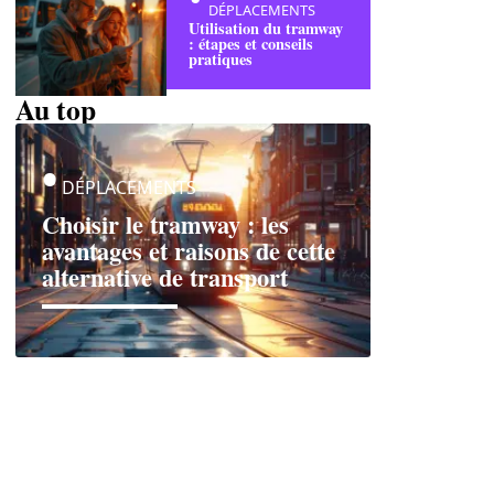
DÉPLACEMENTS
Utilisation du tramway
: étapes et conseils
pratiques
Au top
DÉPLACEMENTS
Choisir le tramway : les
avantages et raisons de cette
alternative de transport