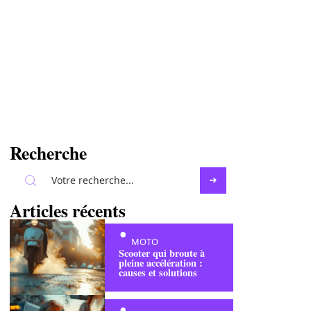
Recherche
Articles récents
MOTO
Scooter qui broute à
pleine accélération :
causes et solutions