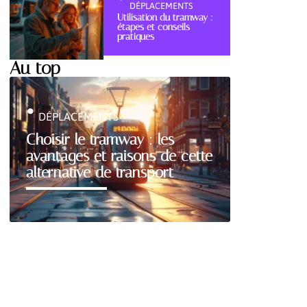
DÉPLACEMENTS
Utilisation du tramway :
étapes et conseils
pratiques
Au top
DÉPLACEMENTS
Choisir le tramway : les
avantages et raisons de cette
alternative de transport