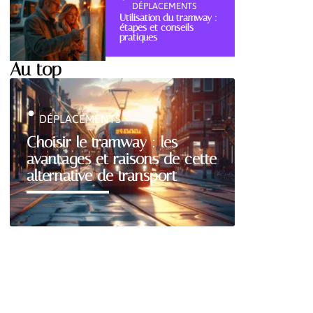
DÉPLACEMENTS
Utilisation du tramway :
étapes et conseils
pratiques
Au top
DÉPLACEMENTS
Choisir le tramway : les
avantages et raisons de cette
alternative de transport