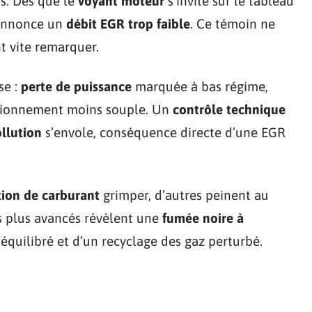
s. Dès que le
voyant moteur
s’invite sur le tableau
 annonce un
débit EGR trop faible
. Ce témoin ne
nt vite remarquer.
se :
perte de puissance
marquée à bas régime,
ctionnement moins souple. Un
contrôle technique
llution
s’envole, conséquence directe d’une EGR
on de carburant
grimper, d’autres peinent au
s plus avancés révèlent une
fumée noire à
équilibré et d’un recyclage des gaz perturbé.