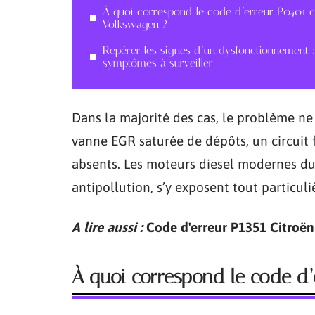
À quoi correspond le code d’erreur P0401 
Volkswagen ?
Repérer les signes d’un dysfonctionnement :
symptômes à surveiller
Dans la majorité des cas, le problème ne
vanne EGR saturée de dépôts, un circui
absents. Les moteurs diesel modernes d
antipollution, s’y exposent tout particul
A lire aussi :
Code d'erreur P1351 Citroën :
À quoi correspond le code d