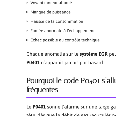
Voyant moteur allumé
Manque de puissance
Hausse de la consommation
Fumée anormale à l’échappement
Échec possible au contrôle technique
Chaque anomalie sur le
système EGR
peu
P0401
n’apparaît jamais par hasard.
Pourquoi le code P0401 s’allu
fréquentes
Le
P0401
sonne l’alarme sur une large g
tête, dès que le débit de gaz recirculés n