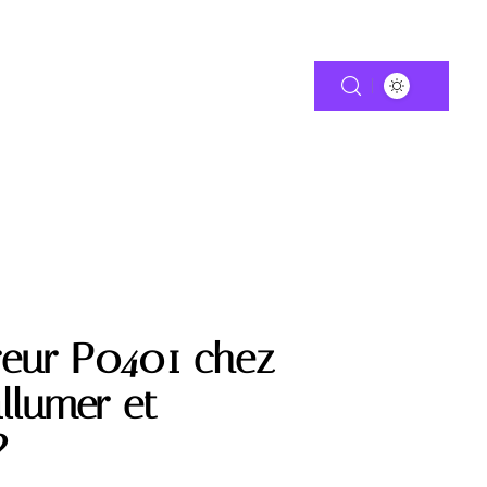
TIE
MOTO
reur P0401 chez
llumer et
?