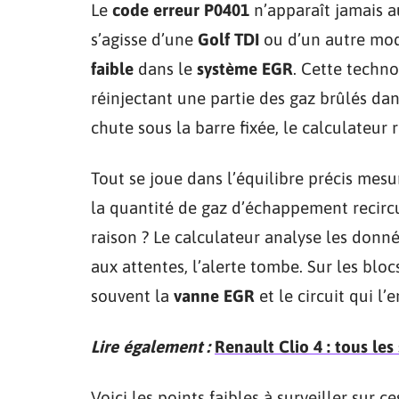
Le
code erreur P0401
n’apparaît jamais a
s’agisse d’une
Golf TDI
ou d’un autre modè
faible
dans le
système EGR
. Cette techno
réinjectant une partie des gaz brûlés dan
chute sous la barre fixée, le calculateur r
Tout se joue dans l’équilibre précis mes
la quantité de gaz d’échappement recirc
raison ? Le calculateur analyse les donnée
aux attentes, l’alerte tombe. Sur les blo
souvent la
vanne EGR
et le circuit qui l’
Lire également :
Renault Clio 4 : tous les
Voici les points faibles à surveiller sur c