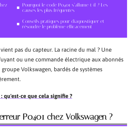
chez
Pourquoi le code P0401 s’allume-t-il ? Les
causes les plus fréquentes
Conseils pratiques pour diagnostiquer et
résoudre le problème efficacement
 vient pas du capteur. La racine du mal ? Une
t fuyant ou une commande électrique aux abonnés
u groupe Volkswagen, bardés de systèmes
ièrement.
 qu'est-ce que cela signifie ?
’erreur P0401 chez Volkswagen ?