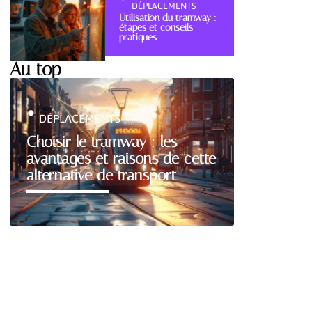
DÉPLACEMENTS
Utilisation du tramway :
étapes et conseils
pratiques
Au top
DÉPLACEMENTS
Choisir le tramway : les
avantages et raisons de cette
alternative de transport