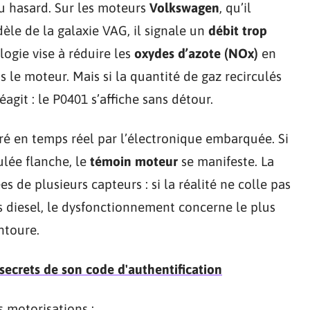
u hasard. Sur les moteurs
Volkswagen
, qu’il
le de la galaxie VAG, il signale un
débit trop
logie vise à réduire les
oxydes d’azote (NOx)
en
s le moteur. Mais si la quantité de gaz recirculés
éagit : le P0401 s’affiche sans détour.
uré en temps réel par l’électronique embarquée. Si
ulée flanche, le
témoin moteur
se manifeste. La
s de plusieurs capteurs : si la réalité ne colle pas
cs diesel, le dysfonctionnement concerne le plus
entoure.
 secrets de son code d'authentification
es motorisations :