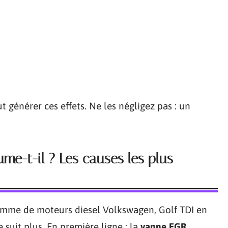
t générer ces effets. Ne les négligez pas : un
me-t-il ? Les causes les plus
amme de moteurs diesel Volkswagen, Golf TDI en
e suit plus. En première ligne : la
vanne EGR
.