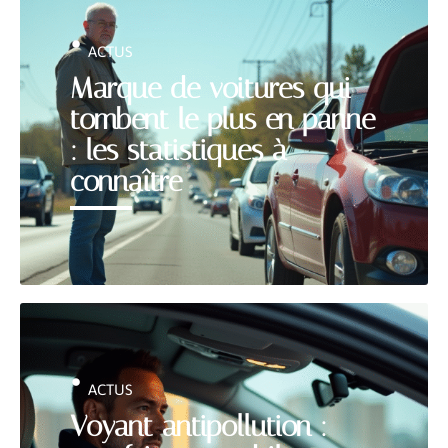
ACTUS
Marque de voitures qui
tombent le plus en panne
: les statistiques à
connaître
ACTUS
Voyant antipollution :