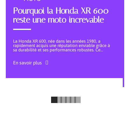
Pourquoi la Honda XR 600
reste une moto increvable
La Honda XR 600, née dans les années 1980, a
rapidement acquis une réputation enviable grâce à
sa durabilité et ses performances robustes. Ce
…
En savoir plus