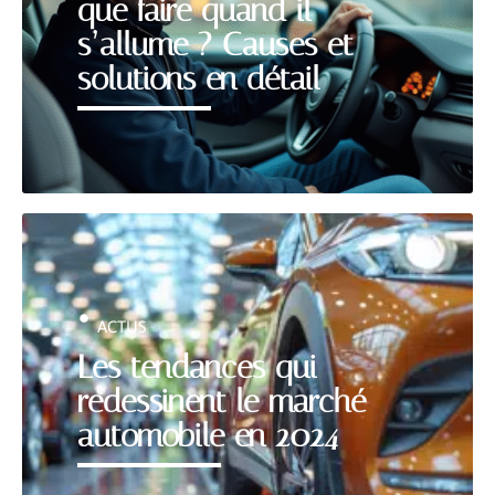
que faire quand il
s’allume ? Causes et
solutions en détail
ACTUS
Les tendances qui
redessinent le marché
automobile en 2024