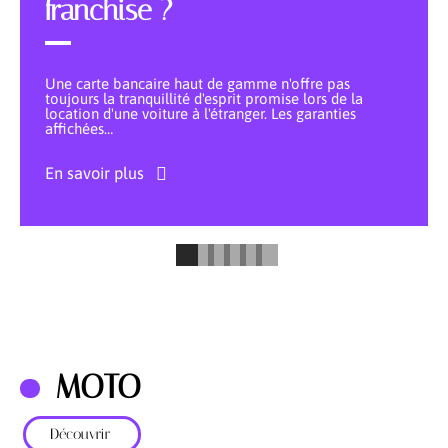
franchise ?
Une carte bancaire haut de gamme n'offre pas
toujours la tranquillité d'esprit promise lors de la
location d'une voiture à l'étranger. Les garanties
affichées
…
En savoir plus
MOTO
Découvrir