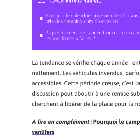
Pourquoi le calendrier joue un rôle clé dans 
prix des camping-cars d’occasion
À quel moment de l’année trouve-t-on vrai
les meilleures affaires ?
La tendance se vérifie chaque année : entr
nettement. Les véhicules invendus, parfo
accessibles. Cette période creuse, c’est 
discussion peut aboutir à une remise sub
cherchent à libérer de la place pour la 
A lire en complément :
Pourquoi le camp
vanlifers