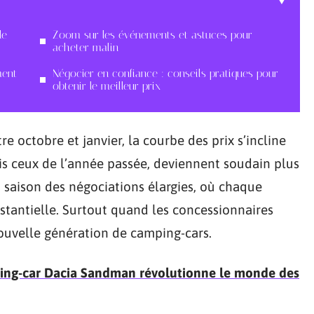
le
Zoom sur les événements et astuces pour
acheter malin
ment
Négocier en confiance : conseils pratiques pour
obtenir le meilleur prix
e octobre et janvier, la courbe des prix s’incline
is ceux de l’année passée, deviennent soudain plus
la saison des négociations élargies, où chaque
stantielle. Surtout quand les concessionnaires
nouvelle génération de camping-cars.
ing-car Dacia Sandman révolutionne le monde des