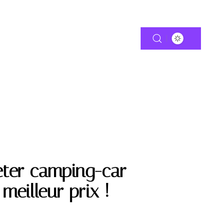
TIE
MOTO
eter camping-car
meilleur prix !