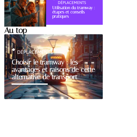
DÉPLACEMENTS
Utilisation du tramway :
étapes et conseils
pratiques
Au top
DÉPLACEMENTS
Choisir le tramway : les
avantages et raisons de cette
alternative de transport