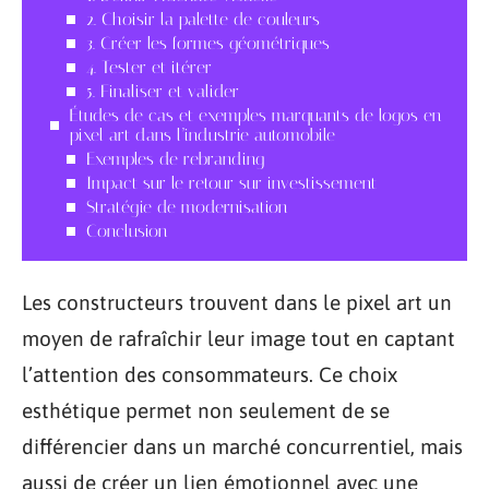
2. Choisir la palette de couleurs
3. Créer les formes géométriques
4. Tester et itérer
5. Finaliser et valider
Études de cas et exemples marquants de logos en
pixel art dans l’industrie automobile
Exemples de rebranding
Impact sur le retour sur investissement
Stratégie de modernisation
Conclusion
Les constructeurs trouvent dans le pixel art un
moyen de rafraîchir leur image tout en captant
l’attention des consommateurs. Ce choix
esthétique permet non seulement de se
différencier dans un marché concurrentiel, mais
aussi de créer un lien émotionnel avec une